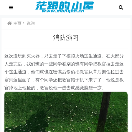
主页
说说
消防演习
这次没玩到灭火器，只去走了下模拟火场逃生通道。在大部分
人走完后，我们班的一些同学看别的班有同学把教官拉去走这
个逃生通道，他们就也在密谋后偷偷把教官从背后架住拉过去
塞到这里面了，有个同学还把教官帽子扒下来了了，他说是教
官掉地上他捡的，教官说他一进去就感觉脑袋一凉。