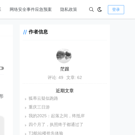
帐
网络安全事件应急预案
隐私政策
登录
作者信息
茫跟
评论: 49
文章: 62
近期文章
形
狐蒂云疑似跑路
、
重庆三日游
我的2025：起落之间，终抵岸
四个月了，执照终于都通过了
T3航站楼抢先体验