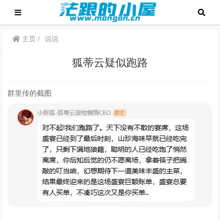
主页
说说
狐蒂云疑似跑路
群里传的截图