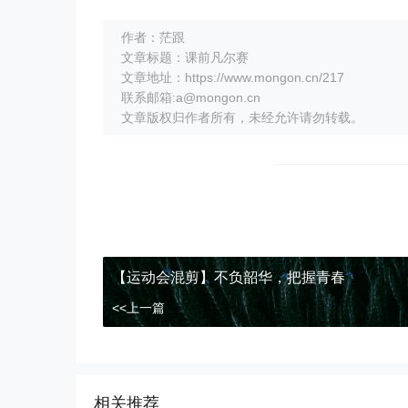
作者：茫跟
文章标题：课前凡尔赛
文章地址：https://www.mongon.cn/217
联系邮箱:a@mongon.cn
文章版权归作者所有，未经允许请勿转载。
【运动会混剪】不负韶华，把握青春
<<上一篇
相关推荐