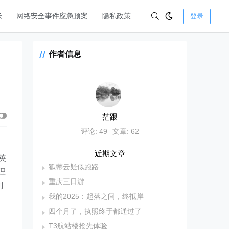
帐
网络安全事件应急预案
隐私政策
登录
作者信息
茫跟
评论: 49
文章: 62
近期文章
英
狐蒂云疑似跑路
理
重庆三日游
别
我的2025：起落之间，终抵岸
四个月了，执照终于都通过了
T3航站楼抢先体验