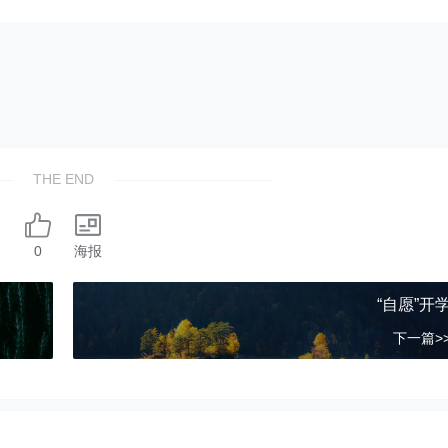
THE END
0
海报
“自愿”开
下一篇>