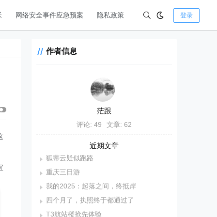
帐
网络安全事件应急预案
隐私政策
登录
作者信息
茫跟
评论: 49
文章: 62
这
近期文章
狐蒂云疑似跑路
宜
重庆三日游
我的2025：起落之间，终抵岸
四个月了，执照终于都通过了
T3航站楼抢先体验